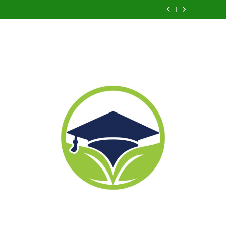
Bagaimana
Logo
Riau:
of
Riau
Universitas
Riau:
of
Riau
Logo
Universitas
A
Branding
in
Riau
A
Branding
in
Universitas
Riau:
Symbol
in
Marketing:
Meningkatkan
Symbol
in
Marketing:
Riau
A
of
the
Importance
Pengenalan
of
the
Importance
Meningkatkan
Symbol
Academic
Universitas
and
Merek
Academic
Universitas
and
Pengenalan
of
Excellence
Riau
Impact
Excellence
Riau
Impact
Merek
Academic
Logo
Logo
Excellence
Design
Design