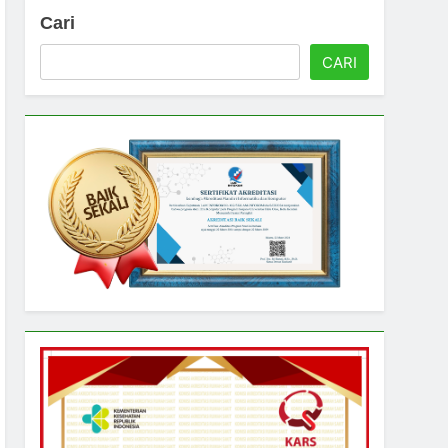
Cari
CARI