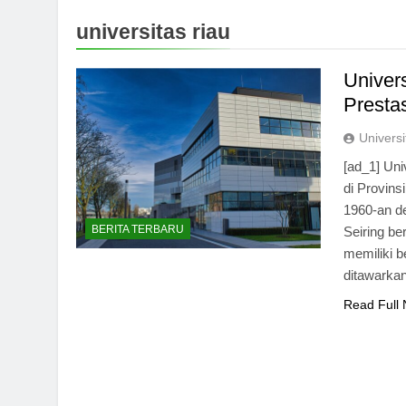
universitas riau
Univer
Prestas
Universi
[ad_1] Uni
di Provins
1960-an d
BERITA TERBARU
Seiring be
memiliki 
ditawarka
Read Full