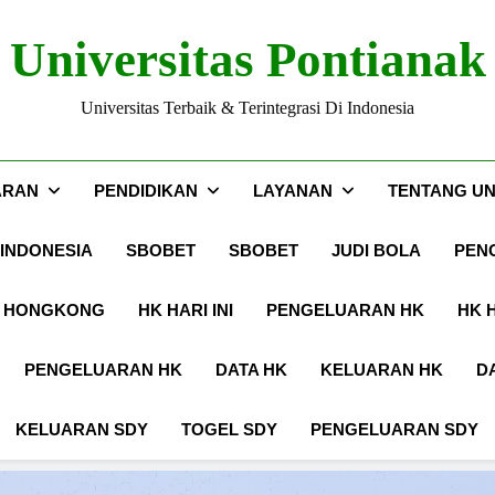
Universitas Pontianak
Universitas Terbaik & Terintegrasi Di Indonesia
ARAN
PENDIDIKAN
LAYANAN
TENTANG UN
 INDONESIA
SBOBET
SBOBET
JUDI BOLA
PEN
L HONGKONG
HK HARI INI
PENGELUARAN HK
HK H
PENGELUARAN HK
DATA HK
KELUARAN HK
D
KELUARAN SDY
TOGEL SDY
PENGELUARAN SDY