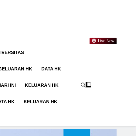
Live Now
IVERSITAS
GELUARAN HK
DATA HK
ARI INI
KELUARAN HK
ATA HK
KELUARAN HK