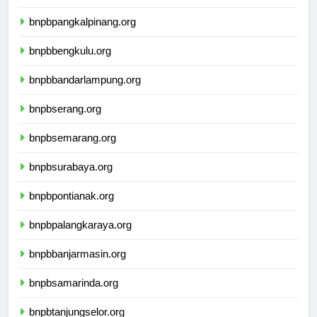
bnpbpalembang.org
bnpbpangkalpinang.org
bnpbbengkulu.org
bnpbbandarlampung.org
bnpbserang.org
bnpbsemarang.org
bnpbsurabaya.org
bnpbpontianak.org
bnpbpalangkaraya.org
bnpbbanjarmasin.org
bnpbsamarinda.org