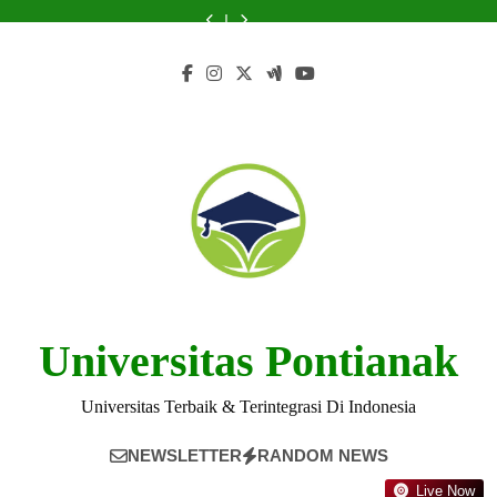
Skip
Logo
in
Riau
A
Logo
in
Riau
Riau:
Unsur
Universitas
Marketing:
Meningkatkan
Symbol
Universitas
Marketing:
Meningkatkan
A
Logo
to
Riau
Importance
Pengenalan
of
Riau
Importance
Pengenalan
Symbol
Universitas
content
and
Merek
Academic
and
Merek
of
Riau
Impact
Excellence
Impact
Academic
Excellence
Universitas Pontianak
Universitas Terbaik & Terintegrasi Di Indonesia
NEWSLETTER
RANDOM NEWS