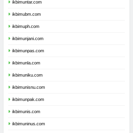
ikbimuntar.com
ikbimubm.com
ikbimuph.com
ikbimunjani.com
ikbimunpas.com
ikbimunla.com
ikbimuniku.com
ikbimunisnu.com
ikbimunpak.com
ikbimunis.com
ikbimuninus.com