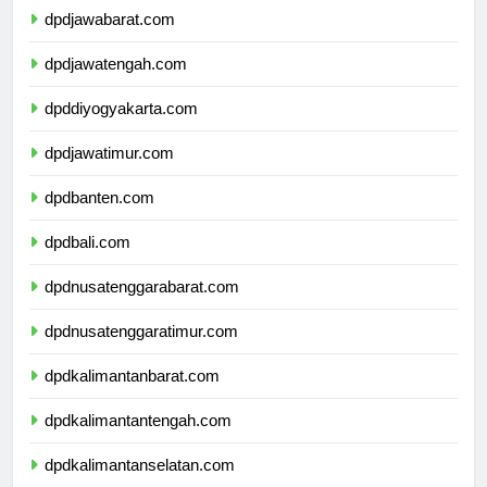
dpdjawabarat.com
dpdjawatengah.com
dpddiyogyakarta.com
dpdjawatimur.com
dpdbanten.com
dpdbali.com
dpdnusatenggarabarat.com
dpdnusatenggaratimur.com
dpdkalimantanbarat.com
dpdkalimantantengah.com
dpdkalimantanselatan.com