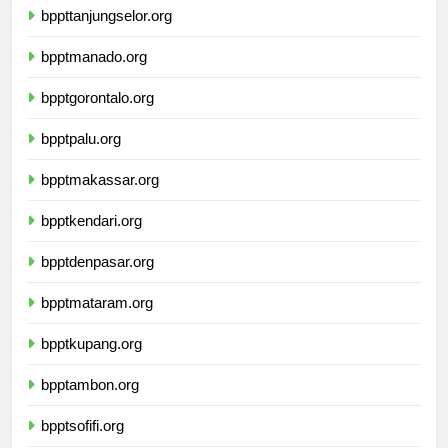
bppttanjungselor.org
bpptmanado.org
bpptgorontalo.org
bpptpalu.org
bpptmakassar.org
bpptkendari.org
bpptdenpasar.org
bpptmataram.org
bpptkupang.org
bpptambon.org
bpptsofifi.org