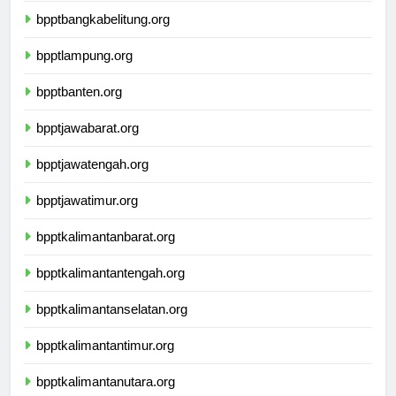
bpptbangkabelitung.org
bpptlampung.org
bpptbanten.org
bpptjawabarat.org
bpptjawatengah.org
bpptjawatimur.org
bpptkalimantanbarat.org
bpptkalimantantengah.org
bpptkalimantanselatan.org
bpptkalimantantimur.org