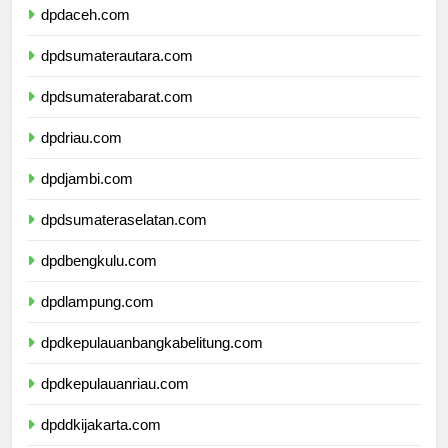
dpdaceh.com
dpdsumaterautara.com
dpdsumaterabarat.com
dpdriau.com
dpdjambi.com
dpdsumateraselatan.com
dpdbengkulu.com
dpdlampung.com
dpdkepulauanbangkabelitung.com
dpdkepulauanriau.com
dpddkijakarta.com