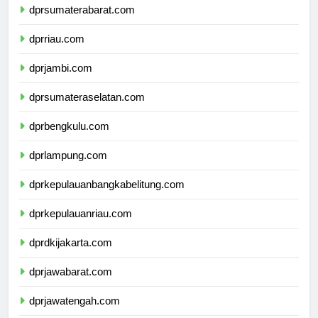
dprsumaterabarat.com
dprriau.com
dprjambi.com
dprsumateraselatan.com
dprbengkulu.com
dprlampung.com
dprkepulauanbangkabelitung.com
dprkepulauanriau.com
dprdkijakarta.com
dprjawabarat.com
dprjawatengah.com