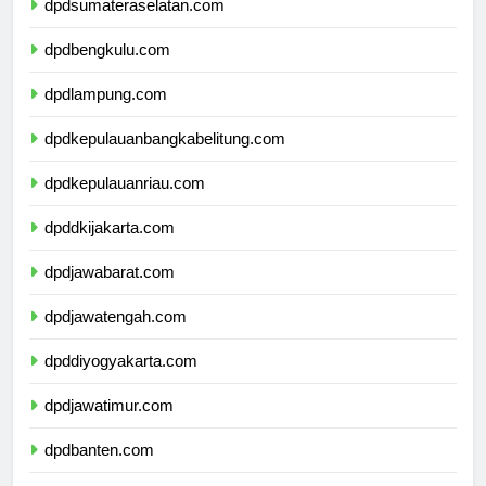
dpdsumateraselatan.com
dpdbengkulu.com
dpdlampung.com
dpdkepulauanbangkabelitung.com
dpdkepulauanriau.com
dpddkijakarta.com
dpdjawabarat.com
dpdjawatengah.com
dpddiyogyakarta.com
dpdjawatimur.com
dpdbanten.com