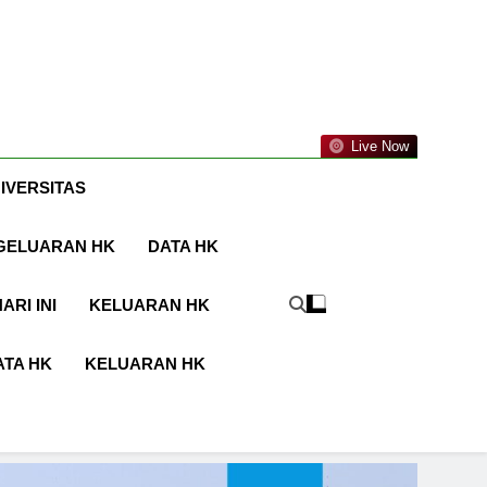
Live Now
IVERSITAS
GELUARAN HK
DATA HK
ARI INI
KELUARAN HK
ATA HK
KELUARAN HK