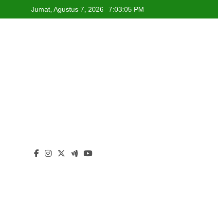
Skip
Jumat, Agustus 7, 2026
7:03:07 PM
to
content