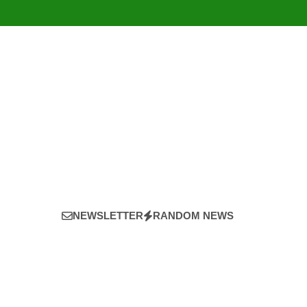
NEWSLETTER
RANDOM NEWS