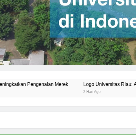
an Merek
Logo Universitas Riau: A Symbol of Academic 
2 Hari Ago