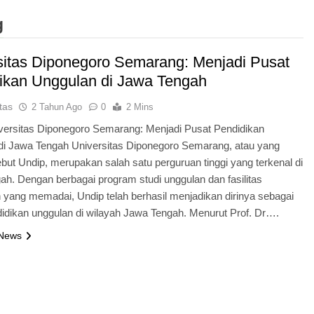
g
sitas Diponegoro Semarang: Menjadi Pusat
ikan Unggulan di Jawa Tengah
tas
2 Tahun Ago
0
2 Mins
iversitas Diponegoro Semarang: Menjadi Pusat Pendidikan
di Jawa Tengah Universitas Diponegoro Semarang, atau yang
ebut Undip, merupakan salah satu perguruan tinggi yang terkenal di
h. Dengan berbagai program studi unggulan dan fasilitas
 yang memadai, Undip telah berhasil menjadikan dirinya sebagai
didikan unggulan di wilayah Jawa Tengah. Menurut Prof. Dr….
 News