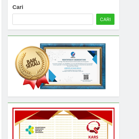
Cari
CARI