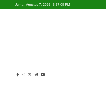
Skip
Jumat, Agustus 7, 2026
8:37:10 PM
to
content