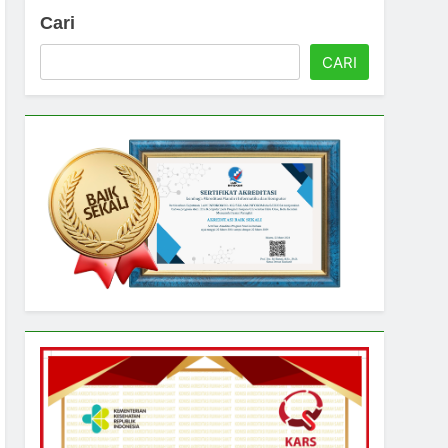
Cari
CARI