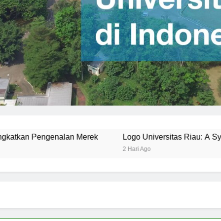
Merek
Logo Universitas Riau: A Symbol of Academic Exc
2 Hari Ago