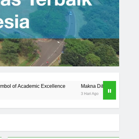
ellence
Makna Dibalik Unsur Logo Universitas Riau
3 Hari Ago