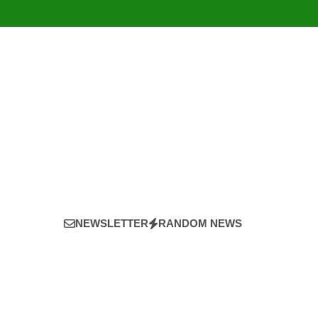
NEWSLETTER
RANDOM NEWS