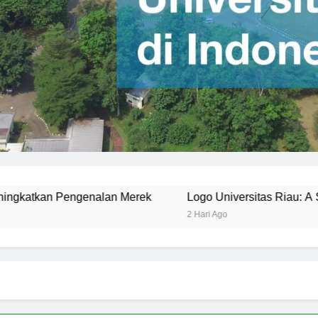
n Merek
Logo Universitas Riau: A Symbol of Academic E
2 Hari Ago