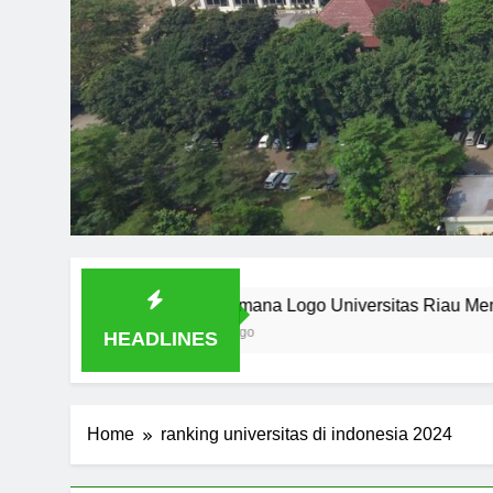
Bagaimana Logo Universitas Riau Meningkatkan Pengenala
1 Hari Ago
HEADLINES
Home
ranking universitas di indonesia 2024