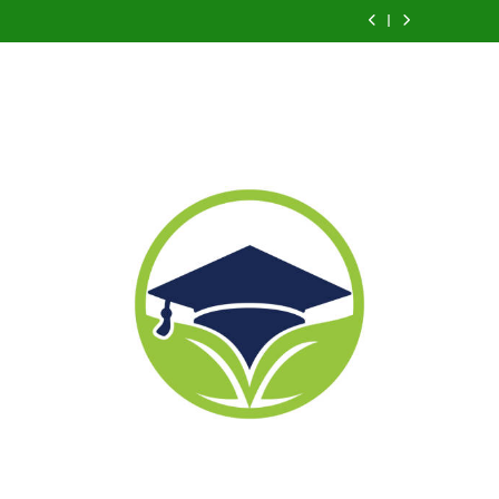
Logo
Makna
Unsur
Riau
Universitas
Riau:
Unsur
Riau
Universitas
Universitas
Dibalik
Logo
in
Riau
A
Logo
in
Riau
Riau:
Unsur
Universitas
Marketing:
Meningkatkan
Symbol
Universitas
Marketing:
Meningkatkan
A
Logo
Riau
Importance
Pengenalan
of
Riau
Importance
Pengenalan
Symbol
Universitas
and
Merek
Academic
and
Merek
of
Riau
Impact
Excellence
Impact
Academic
Excellence