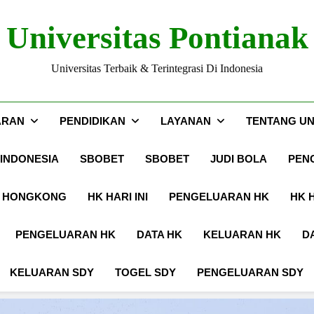
Universitas Pontianak
Universitas Terbaik & Terintegrasi Di Indonesia
ARAN
PENDIDIKAN
LAYANAN
TENTANG UN
 INDONESIA
SBOBET
SBOBET
JUDI BOLA
PEN
L HONGKONG
HK HARI INI
PENGELUARAN HK
HK H
PENGELUARAN HK
DATA HK
KELUARAN HK
D
KELUARAN SDY
TOGEL SDY
PENGELUARAN SDY