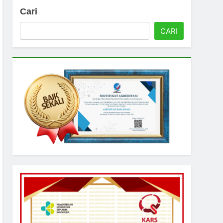
Cari
CARI