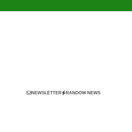
NEWSLETTER
RANDOM NEWS