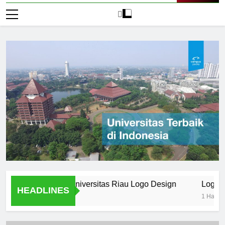
Live Now
anding in the Universitas Riau Logo Design
Logo Univers
HEADLINES
1 Hari Ago