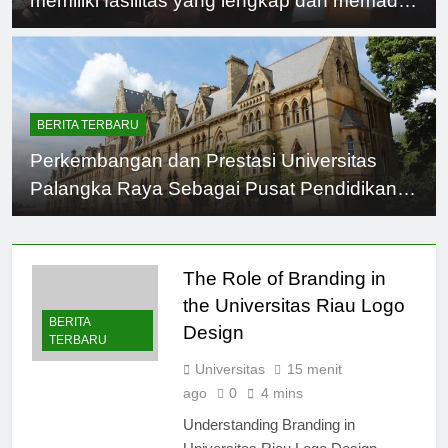
memiliki fasilitas yang lengkap dan memadai,
seperti laboratorium modern, perpustakaan
yang lengkap, pusat kegiatan mahasiswa,
dan lain sebagainya. Seluruh fasilitas
tersebut dirancang untuk mendukung proses
BERITA TERBARU
pembelajaran dan pengembangan
Perkembangan dan Prestasi Universitas
mahasiswa.
Palangka Raya Sebagai Pusat Pendidikan
Unggulan di Kalimantan Tengah
The Role of Branding in
the Universitas Riau Logo
BERITA
Design
TERBARU
Universitas
15 menit
ago
0
4 mins
Understanding Branding in