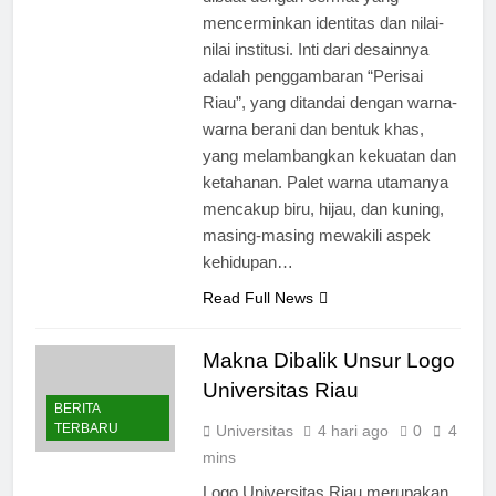
dibuat dengan cermat yang
mencerminkan identitas dan nilai-
nilai institusi. Inti dari desainnya
adalah penggambaran “Perisai
Riau”, yang ditandai dengan warna-
warna berani dan bentuk khas,
yang melambangkan kekuatan dan
ketahanan. Palet warna utamanya
mencakup biru, hijau, dan kuning,
masing-masing mewakili aspek
kehidupan…
Read Full News
Makna Dibalik Unsur Logo
Universitas Riau
BERITA
TERBARU
Universitas
4 hari ago
0
4
mins